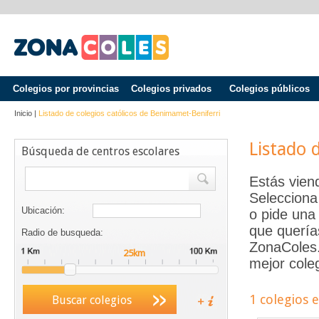
Colegios por provincias
Colegios privados
Colegios públicos
Inicio
|
Listado de colegios católicos de
Benimamet-Beniferri
Listado 
Búsqueda de centros escolares
Estás vien
Selecciona
Ubicación:
o pide una 
que quería
Radio de busqueda:
ZonaColes.e
mejor coleg
1 colegios 
Buscar colegios