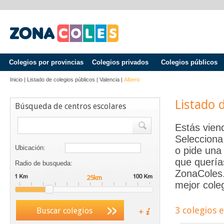
Colegios por provincias
Colegios privados
Colegios públicos
Inicio
|
Listado de colegios públicos
|
Valencia
|
Alberic
Listado 
Búsqueda de centros escolares
Estás vien
Selecciona
Ubicación:
o pide una 
que quería
Radio de busqueda:
ZonaColes.e
mejor coleg
3 colegios 
Buscar colegios