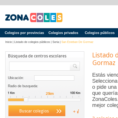
Colegios por provincias
Colegios privados
Colegios públicos
Inicio
|
Listado de colegios públicos
|
Soria
|
San Esteban De Gormaz
Listado 
Búsqueda de centros escolares
Gormaz
Estás vien
Ubicación:
Selecciona
Radio de busqueda:
o pide una 
que quería
ZonaColes.e
mejor coleg
Buscar colegios