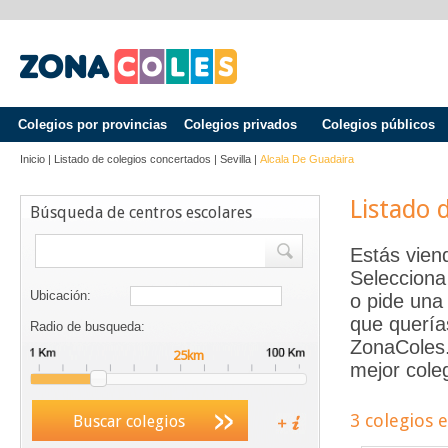
Colegios por provincias
Colegios privados
Colegios públicos
Inicio
|
Listado de colegios concertados
|
Sevilla
|
Alcala De Guadaira
Listado 
Búsqueda de centros escolares
Estás vien
Selecciona
Ubicación:
o pide una 
que quería
Radio de busqueda:
ZonaColes.e
mejor coleg
3 colegios 
Buscar colegios