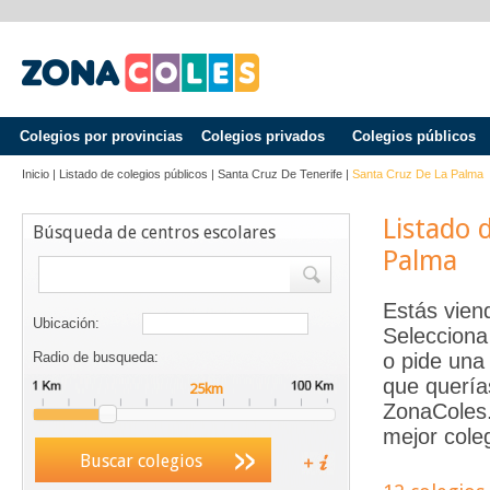
Colegios por provincias
Colegios privados
Colegios públicos
Inicio
|
Listado de colegios públicos
|
Santa Cruz De Tenerife
|
Santa Cruz De La Palma
Listado 
Búsqueda de centros escolares
Palma
Estás vien
Ubicación:
Selecciona
Radio de busqueda:
o pide una 
que quería
ZonaColes.e
mejor coleg
Buscar colegios