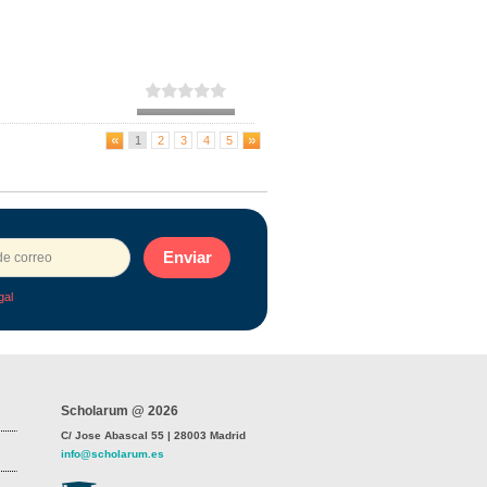
1
2
3
4
5
Enviar
gal
Scholarum @ 2026
C/ Jose Abascal 55 | 28003 Madrid
info@scholarum.es