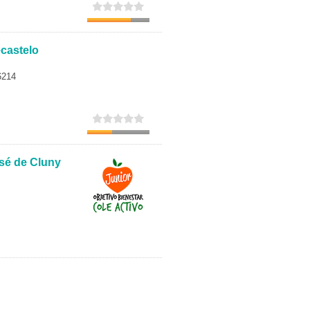
Secundaria
Eleccion de universidad
castelo
6214
osé de Cluny