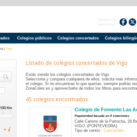
Continua con
nosotros en:
vados
Colegios públicos
Colegios concertados
Colegios bilingü
ra
|
Vigo
Listado de colegios concertados de
Vigo
Estás viendo los colegios concertados de
Vigo
.
Selecciona y compara cualquiera de ellos, solicita más informa
el colegio. Si no encuentras lo que querías, siempre podrás r
ZonaColes.es y aprovecharte de todos los filtros para encontrar
45 colegios encontrados
Colegio de Fomento Las A
Popularidad basada en 0 votaciones
Calle Camino de la Parrocha, 26 
VIGO, (PONTEVEDRA)
Tipo de centro :
Concertado