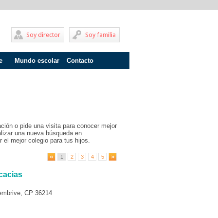
Soy director
Soy familia
e
Mundo escolar
Contacto
Problemas de aprendizaje
Adolescentes
Internados
ción o pide una visita para conocer mejor
Fracaso escolar
ealizar una nueva búsqueda en
 el mejor colegio para tus hijos.
Acoso escolar
1
2
3
4
5
Profesores
cacias
Familia
Bembrive, CP 36214
Infantil
Primaria