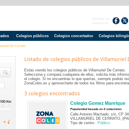
Continua con
nosotros en:
vados
Colegios públicos
Colegios concertados
Colegios bilingü
lamuriel De Cerrato
Listado de colegios públicos de
Villamuriel
Estás viendo los colegios públicos de
Villamuriel De Cerrato
.
Selecciona y compara cualquiera de ellos, solicita más informa
el colegio. Si no encuentras lo que querías, siempre podrás r
ZonaColes.es y aprovecharte de todos los filtros para encontrar
3 colegios encontrados
Colegio Gomez Manrique
Popularidad basada en 0 votaciones
Calle Antonio Machado, s/n, CP 3
VILLAMURIEL DE CERRATO, (PA
Tipo de centro :
Público