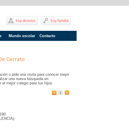
Soy director
Soy familia
e
Mundo escolar
Contacto
Problemas de aprendizaje
Adolescentes
 De Cerrato
Internados
ción o pide una visita para conocer mejor
Fracaso escolar
ealizar una nueva búsqueda en
 el mejor colegio para tus hijos.
Acoso escolar
1
Profesores
Familia
4190
Infantil
LENCIA)
Primaria