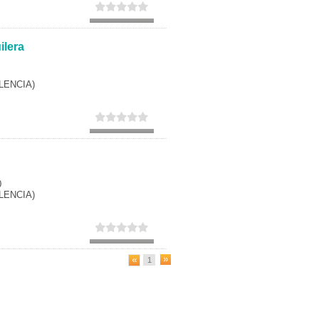
Secundaria
Eleccion de universidad
ilera
LENCIA)
0
LENCIA)
1