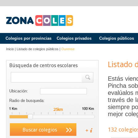
Colegios por provincias
Colegios privados
Colegios públicos
Inicio
|
Listado de colegios públicos
|
Ourense
Listado 
Búsqueda de centros escolares
Estás vien
Pincha sob
Ubicación:
evalúalos 
través de 
Radio de busqueda:
siempre po
mejor coleg
132 colegio
Buscar colegios