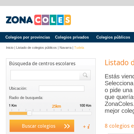
Colegios por provincias
Colegios privados
Colegios públicos
Inicio
|
Listado de colegios públicos
|
Navarra
|
Tudela
Listado 
Búsqueda de centros escolares
Estás vien
Selecciona
Ubicación:
o pide una 
que quería
Radio de busqueda:
ZonaColes.e
mejor coleg
8 colegios 
Buscar colegios