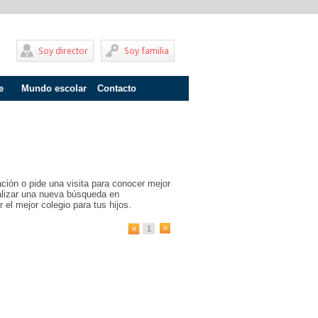
Soy director
Soy familia
e
Mundo escolar
Contacto
Problemas de aprendizaje
Adolescentes
Internados
ción o pide una visita para conocer mejor
Fracaso escolar
ealizar una nueva búsqueda en
 el mejor colegio para tus hijos.
Acoso escolar
1
Profesores
Familia
Infantil
Primaria