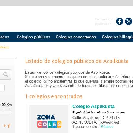
Continua con
nosotros en:
vados
Colegios públicos
Colegios concertados
Colegios bilingü
ilkueta
Listado de colegios públicos de
Azpilkueta
Estás viendo los colegios públicos de
Azpilkueta
.
Selecciona y compara cualquiera de ellos, solicita más informa
el colegio. Si no encuentras lo que querías, siempre podrás r
ZonaColes.es y aprovecharte de todos los filtros para encontrar
1 colegios encontrados
Colegio Azpilkueta
Popularidad basada en 0 votaciones
Calle Mayor, s/n, CP 31715
AZPILKUETA, (NAVARRA)
Tipo de centro :
Público