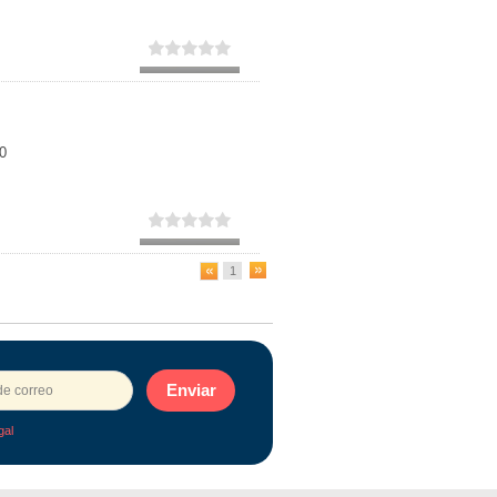
0
1
Enviar
gal