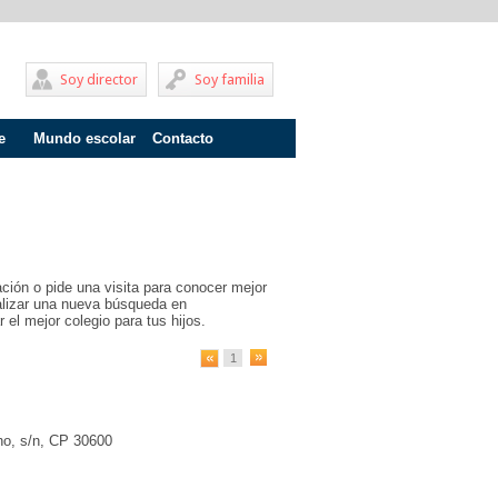
Soy director
Soy familia
e
Mundo escolar
Contacto
Problemas de aprendizaje
Adolescentes
Internados
ción o pide una visita para conocer mejor
Fracaso escolar
ealizar una nueva búsqueda en
 el mejor colegio para tus hijos.
Acoso escolar
1
Profesores
Familia
no, s/n, CP 30600
Infantil
Primaria