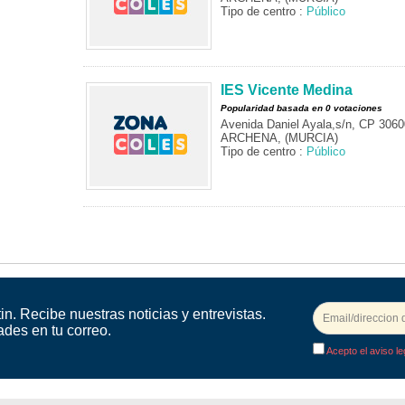
Tipo de centro :
Público
IES Vicente Medina
Popularidad basada en 0 votaciones
Avenida Daniel Ayala,s/n, CP 3060
ARCHENA, (MURCIA)
Tipo de centro :
Público
in. Recibe nuestras noticias y entrevistas.
ades en tu correo.
Acepto el aviso le