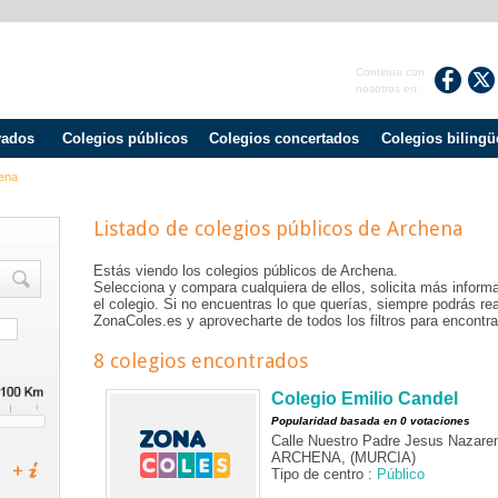
Continua con
nosotros en:
vados
Colegios públicos
Colegios concertados
Colegios bilingü
ena
Listado de colegios públicos de
Archena
Estás viendo los colegios públicos de
Archena
.
Selecciona y compara cualquiera de ellos, solicita más informa
el colegio. Si no encuentras lo que querías, siempre podrás r
ZonaColes.es y aprovecharte de todos los filtros para encontrar
8 colegios encontrados
Colegio Emilio Candel
Popularidad basada en 0 votaciones
Calle Nuestro Padre Jesus Nazare
ARCHENA, (MURCIA)
Tipo de centro :
Público