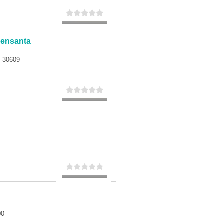
uensanta
P 30609
00