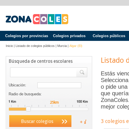
Colegios por provincias
Colegios privados
Colegios públicos
Inicio
|
Listado de colegios públicos
|
Murcia
|
Algar (el)
Listado 
Búsqueda de centros escolares
Estás vien
Selecciona
Ubicación:
o pide una 
que quería
Radio de busqueda:
ZonaColes.e
mejor coleg
3 colegios 
Buscar colegios