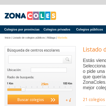
Colegios por provincias
Colegios privados
Colegios públicos
Inicio
|
Listado de colegios públicos
|
Málaga
|
Marbella
Listado 
Búsqueda de centros escolares
Estás vien
Selecciona
Ubicación:
o pide una 
que quería
Radio de busqueda:
ZonaColes.e
mejor coleg
21 colegios
Buscar colegios