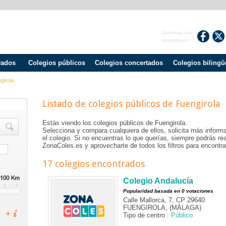
Continua con
nosotros en:
vados
Colegios públicos
Colegios concertados
Colegios bilingü
girola
Listado de colegios públicos de
Fuengirola
Estás viendo los colegios públicos de
Fuengirola
.
Selecciona y compara cualquiera de ellos, solicita más informa
el colegio. Si no encuentras lo que querías, siempre podrás r
ZonaColes.es y aprovecharte de todos los filtros para encontrar
17 colegios encontrados
Colegio Andalucía
Popularidad basada en 0 votaciones
Calle Mallorca, 7, CP 29640
FUENGIROLA, (MÁLAGA)
Tipo de centro :
Público