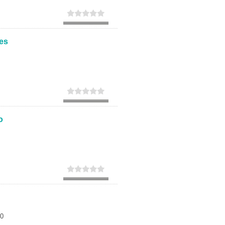
es
o
40