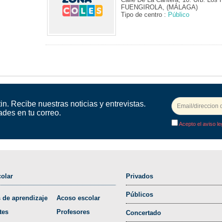
FUENGIROLA, (MÁLAGA)
Tipo de centro :
Público
in. Recibe nuestras noticias y entrevistas.
ades en tu correo.
Acepto el aviso le
olar
Privados
Públicos
 de aprendizaje
Acoso escolar
tes
Profesores
Concertado