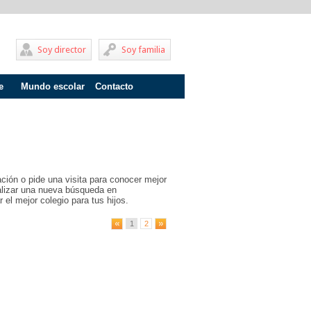
Soy director
Soy familia
e
Mundo escolar
Contacto
Problemas de aprendizaje
Adolescentes
Internados
ción o pide una visita para conocer mejor
Fracaso escolar
ealizar una nueva búsqueda en
 el mejor colegio para tus hijos.
Acoso escolar
1
2
Profesores
Familia
Infantil
Primaria