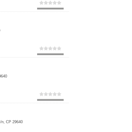
Secundaria
Eleccion de universidad
0
9640
s/n, CP 29640