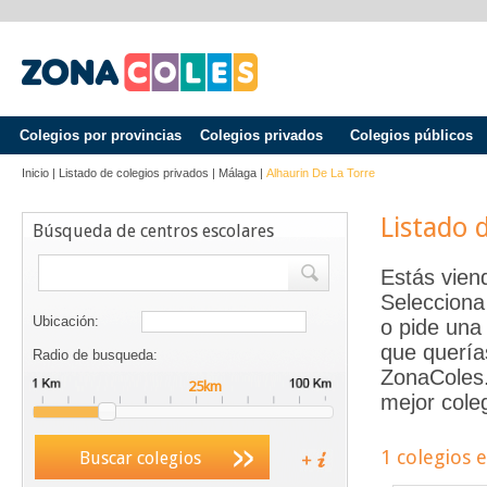
Colegios por provincias
Colegios privados
Colegios públicos
Inicio
|
Listado de colegios privados
|
Málaga
|
Alhaurin De La Torre
Listado 
Búsqueda de centros escolares
Estás vien
Selecciona
Ubicación:
o pide una 
que quería
Radio de busqueda:
ZonaColes.e
mejor coleg
1 colegios 
Buscar colegios