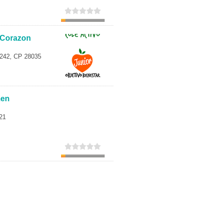
o Corazon
 242, CP 28035
men
21