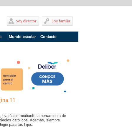
Soy director
Soy familia
e
Mundo escolar
Contacto
Problemas de aprendizaje
Adolescentes
Internados
Fracaso escolar
Acoso escolar
Profesores
gina 11
Familia
, evalúalos mediante la herramienta de
Infantil
olegios católicos. Además, siempre
egio para tus hijos.
Primaria