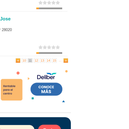
 Jose
P 28020
...
10
11
12
13
14
15