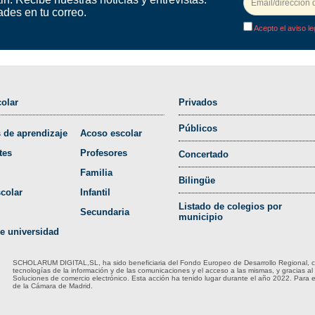
ades en tu correo.
Acepto el aviso le
olar
Privados
Públicos
 de aprendizaje
Acoso escolar
tes
Profesores
Concertado
Familia
Bilingüe
colar
Infantil
Listado de colegios por
Secundaria
municipio
e universidad
SCHOLARUM DIGITAL,SL, ha sido beneficiaria del Fondo Europeo de Desarrollo Regional, cuyo
tecnologías de la información y de las comunicaciones y el acceso a las mismas, y gracias al
Soluciones de comercio electrónico. Esta acción ha tenido lugar durante el año 2022. Para
de la Cámara de Madrid.