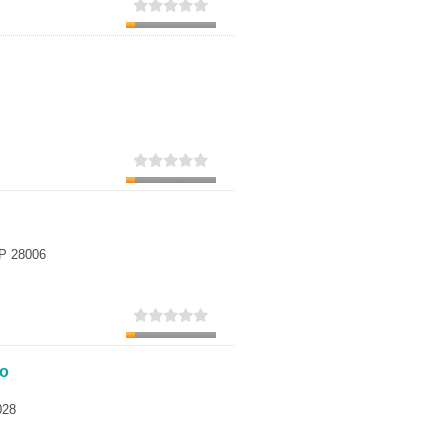
CP 28006
ro
028