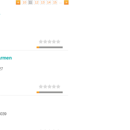
...
10
11
12
13
14
15
Secundaria
a
Eleccion de universidad
Carmen
27
8039