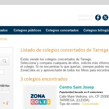
Continua con
nosotros en:
vados
Colegios públicos
Colegios concertados
Colegios bilingü
arrega
Listado de colegios concertados de
Tarrega
Estás viendo los colegios concertados de
Tarrega
.
Selecciona y compara cualquiera de ellos, solicita más informa
el colegio. Si no encuentras lo que querías, siempre podrás r
ZonaColes.es y aprovecharte de todos los filtros para encontrar
3 colegios encontrados
Centro Sant Josep
Popularidad basada en 0 votaciones
Calle Mare Vedruna, s/n, CP 25300
TARREGA, (LLEIDA)
Tipo de centro :
Concertado