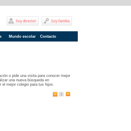
Soy director
Soy familia
e
Mundo escolar
Contacto
Problemas de aprendizaje
Adolescentes
Internados
ción o pide una visita para conocer mejor
Fracaso escolar
ealizar una nueva búsqueda en
 el mejor colegio para tus hijos.
Acoso escolar
1
Profesores
Familia
Infantil
Primaria