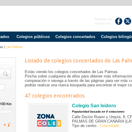
Continua con
nosotros en:
vados
Colegios públicos
Colegios concertados
Colegios bilingü
as
|
Las Palmas
Listado de colegios concertados de
Las Pal
Estás viendo los colegios concertados de
Las Palmas
.
Pincha sobre cualquiera de ellos para obtener más información
comparación o navega a través de las páginas para ver más c
podrás realizar una nueva búsqueda para encontrar el mejor col
47 colegios encontrados
Colegio San Isidoro
Popularidad basada en 0 votaciones
Calle Doctor Ruano y Urquía, 8, C
PALMAS DE GRAN CANARIA (LAS
Tipo de centro :
Concertado