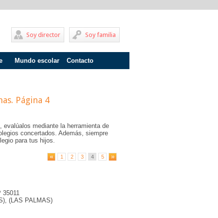
Soy director
Soy familia
e
Mundo escolar
Contacto
Problemas de aprendizaje
Adolescentes
mas
. Página 4
Internados
, evalúalos mediante la herramienta de
Fracaso escolar
olegios concertados. Además, siempre
egio para tus hijos.
Acoso escolar
1
2
3
4
5
Profesores
Familia
P 35011
Infantil
), (LAS PALMAS)
Primaria