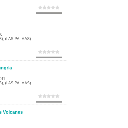
10
), (LAS PALMAS)
ungría
011
), (LAS PALMAS)
s Volcanes