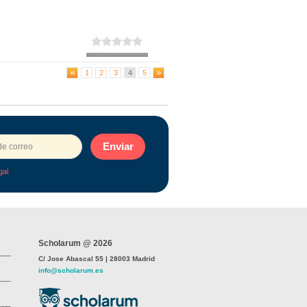
1
2
3
4
5
Enviar
gal
Scholarum @ 2026
C/ Jose Abascal 55 | 28003 Madrid
info@scholarum.es