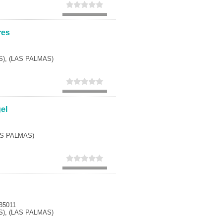
Secundaria
Eleccion de universidad
res
), (LAS PALMAS)
el
LAS PALMAS)
 35011
), (LAS PALMAS)