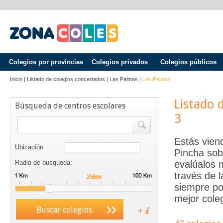
Colegios por provincias
Colegios privados
Colegios públicos
Inicio
|
Listado de colegios concertados
|
Las Palmas
|
Las Palmas
Listado 
Búsqueda de centros escolares
3
Estás vien
Ubicación:
Pincha sob
Radio de busqueda:
evalúalos 
través de 
siempre po
mejor coleg
Buscar colegios