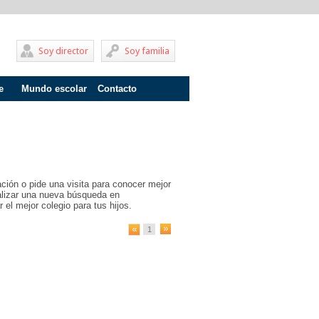
Soy director
Soy familia
e
Mundo escolar
Contacto
Problemas de aprendizaje
Adolescentes
Internados
ción o pide una visita para conocer mejor
Fracaso escolar
ealizar una nueva búsqueda en
 el mejor colegio para tus hijos.
Acoso escolar
1
Profesores
Familia
Infantil
Primaria