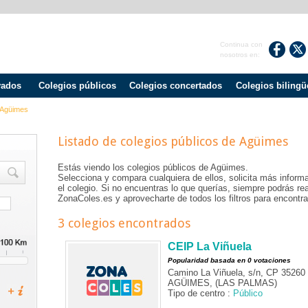
Continua con
nosotros en:
vados
Colegios públicos
Colegios concertados
Colegios bilingü
Agüimes
Listado de colegios públicos de
Agüimes
Estás viendo los colegios públicos de
Agüimes
.
Selecciona y compara cualquiera de ellos, solicita más informa
el colegio. Si no encuentras lo que querías, siempre podrás r
ZonaColes.es y aprovecharte de todos los filtros para encontrar
3 colegios encontrados
CEIP La Viñuela
Popularidad basada en 0 votaciones
Camino La Viñuela, s/n, CP 35260
AGÜIMES, (LAS PALMAS)
Tipo de centro :
Público