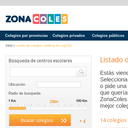
Colegios por provincias
Colegios privados
Colegios públicos
Inicio
|
Listado de colegios católicos de
Logroño
Listado 
Búsqueda de centros escolares
Estás vien
Selecciona
Ubicación:
o pide una 
que quería
Radio de busqueda:
ZonaColes.e
mejor coleg
14 colegios
Buscar colegios