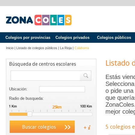
Colegios por provincias
Colegios privados
Colegios públicos
Inicio
|
Listado de colegios públicos
|
La Rioja
|
Calahorra
Listado 
Búsqueda de centros escolares
Estás vien
Selecciona
Ubicación:
o pide una 
que quería
Radio de busqueda:
ZonaColes.e
mejor coleg
5 colegios 
Buscar colegios