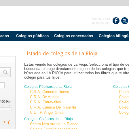
Continua con
nosotros en:
vados
Colegios públicos
Colegios concertados
Colegios bilingü
Listado de colegios de
La Rioja
Estas viendo los colegios de
La Rioja
. Selecciona el tipo de c
búsqueda, escoge directamente alguno de los colegios que te
búsqueda en LA RIOJA para utilizar todos los filtros que te of
colegio para tus hijos.
Colegios Públicos de
La Rioja
Colegios
C.R.A. Cameros Nuevo
Centr
C.R.A. De Ausejo
Coleg
C.R.A. Entrevalles
Coleg
C.R.A. Cuenca Del Najerilla
Coleg
C.E.I.P. Ángel Oliván
Coleg
Colegios Católicos de
La Rioja
Centro Ntra.sra.de La Piedad