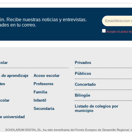
in. Recibe nuestras noticias y entrevistas.
ades en tu correo.
Acepto el aviso le
olar
Privados
Públicos
 de aprendizaje
Acoso escolar
tes
Profesores
Concertado
Familia
Bilingüe
colar
Infantil
Listado de colegios por
Secundaria
municipio
e universidad
SCHOLARUM DIGITAL,SL, ha sido beneficiaria del Fondo Europeo de Desarrollo Regional, cuyo