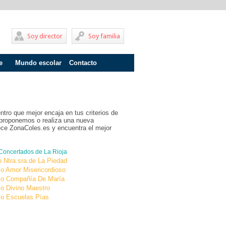
Soy director
Soy familia
e
Mundo escolar
Contacto
Problemas de aprendizaje
Adolescentes
entro que mejor encaja en tus criterios de
Internados
 proponemos o realiza una nueva
rece ZonaColes.es y encuentra el mejor
Fracaso escolar
Acoso escolar
 Concertados de
La Rioja
o Ntra.sra.de La Piedad
Profesores
io Amor Misericordioso
io Compañía De María
Familia
io Divino Maestro
io Escuelas Pías
Infantil
Primaria