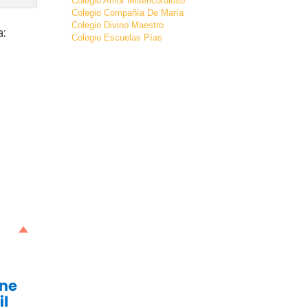
Colegio Amor Misericordioso
Colegio Compañía De María
Colegio Divino Maestro
a
:
Colegio Escuelas Pías