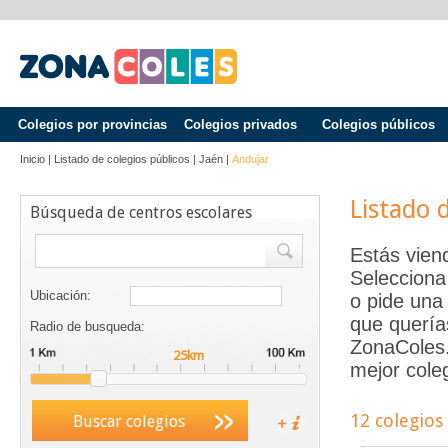
Colegios por provincias
Colegios privados
Colegios públicos
Inicio
|
Listado de colegios públicos
|
Jaén
|
Andujar
Listado 
Búsqueda de centros escolares
Estás vien
Selecciona
Ubicación:
o pide una 
que quería
Radio de busqueda:
ZonaColes.e
mejor coleg
12 colegios
Buscar colegios