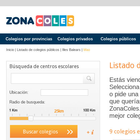
Colegios por provincias
Colegios privados
Colegios públicos
Inicio
|
Listado de colegios públicos
|
Illes Balears
|
Mao
Listado 
Búsqueda de centros escolares
Estás vien
Selecciona
Ubicación:
o pide una 
que quería
Radio de busqueda:
ZonaColes.e
mejor coleg
9 colegios 
Buscar colegios