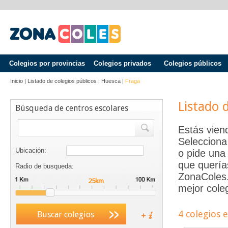
Colegios por provincias
Colegios privados
Colegios públicos
Inicio
|
Listado de colegios públicos
|
Huesca
|
Fraga
Listado 
Búsqueda de centros escolares
Estás vien
Selecciona
Ubicación:
o pide una 
que quería
Radio de busqueda:
ZonaColes.e
mejor coleg
4 colegios 
Buscar colegios