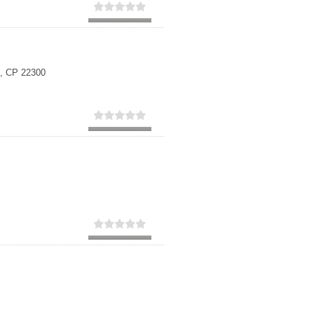
Secundaria
Eleccion de universidad
n, CP 22300