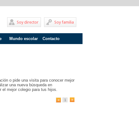
Soy director
Soy familia
e
Mundo escolar
Contacto
Problemas de aprendizaje
Adolescentes
Internados
ción o pide una visita para conocer mejor
Fracaso escolar
ealizar una nueva búsqueda en
 el mejor colegio para tus hijos.
Acoso escolar
1
Profesores
Familia
Infantil
Primaria