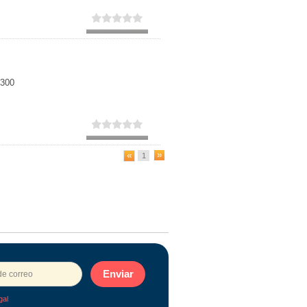
2300
1
Enviar
gal