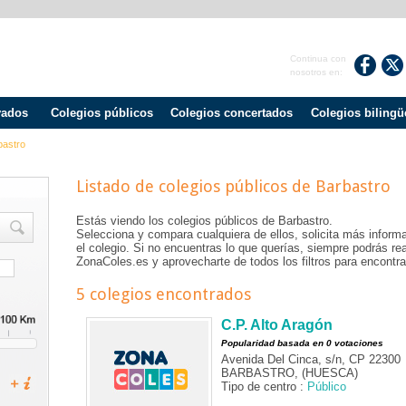
Continua con
nosotros en:
vados
Colegios públicos
Colegios concertados
Colegios bilingü
bastro
Listado de colegios públicos de
Barbastro
Estás viendo los colegios públicos de
Barbastro
.
Selecciona y compara cualquiera de ellos, solicita más informa
el colegio. Si no encuentras lo que querías, siempre podrás r
ZonaColes.es y aprovecharte de todos los filtros para encontrar
5 colegios encontrados
C.P. Alto Aragón
Popularidad basada en 0 votaciones
Avenida Del Cinca, s/n, CP 22300
BARBASTRO, (HUESCA)
Tipo de centro :
Público