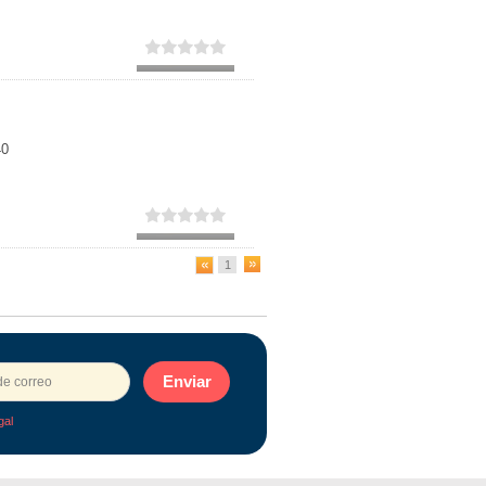
40
1
Enviar
gal