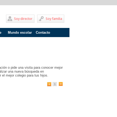
Soy director
Soy familia
e
Mundo escolar
Contacto
Problemas de aprendizaje
Adolescentes
Internados
ción o pide una visita para conocer mejor
Fracaso escolar
ealizar una nueva búsqueda en
 el mejor colegio para tus hijos.
Acoso escolar
1
Profesores
Familia
Infantil
Primaria