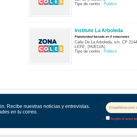
Tipo de centro :
Público
Instituto La Arboleda
Popularidad basada en 0 votaciones
Calle De La Arboleda, s/n, CP 214
LEPE, (HUELVA)
Tipo de centro :
Público
in. Recibe nuestras noticias y entrevistas.
ades en tu correo.
Acepto el aviso le