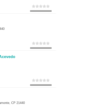
440
 Acevedo
yamonte, CP 21440