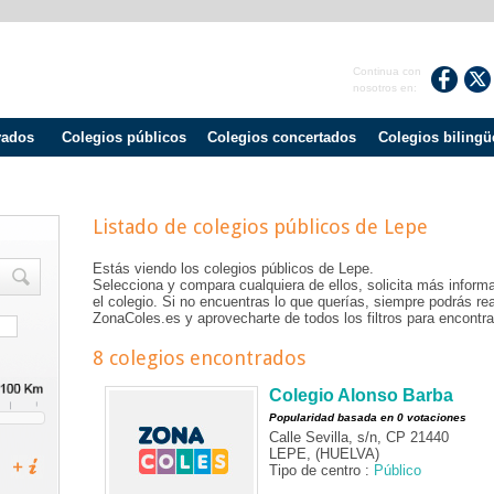
Continua con
nosotros en:
vados
Colegios públicos
Colegios concertados
Colegios bilingü
Listado de colegios públicos de
Lepe
Estás viendo los colegios públicos de
Lepe
.
Selecciona y compara cualquiera de ellos, solicita más informa
el colegio. Si no encuentras lo que querías, siempre podrás r
ZonaColes.es y aprovecharte de todos los filtros para encontrar
8 colegios encontrados
Colegio Alonso Barba
Popularidad basada en 0 votaciones
Calle Sevilla, s/n, CP 21440
LEPE, (HUELVA)
Tipo de centro :
Público