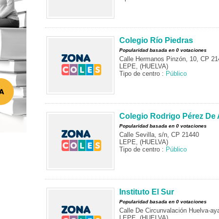
Colegio Río Piedras
Popularidad basada en 0 votaciones
Calle Hermanos Pinzón, 10, CP 21
LEPE, (HUELVA)
Tipo de centro :
Público
Colegio Rodrigo Pérez De
Popularidad basada en 0 votaciones
Calle Sevilla, s/n, CP 21440
LEPE, (HUELVA)
Tipo de centro :
Público
Instituto El Sur
Popularidad basada en 0 votaciones
Calle De Circunvalación Huelva-a
LEPE, (HUELVA)