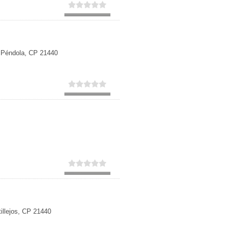
Secundaria
Eleccion de universidad
a Péndola, CP 21440
illejos, CP 21440