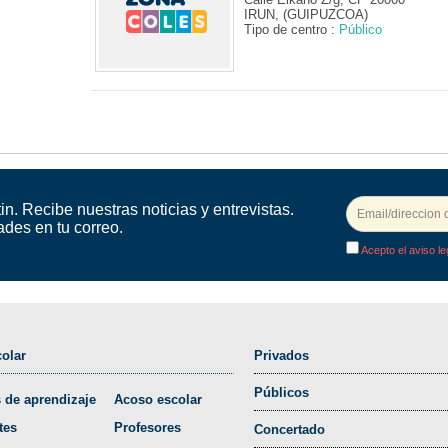
IRUN, (GUIPUZCOA)
Tipo de centro :
Público
in. Recibe nuestras noticias y entrevistas.
ades en tu correo.
Acepto el aviso le
olar
Privados
Públicos
 de aprendizaje
Acoso escolar
tes
Profesores
Concertado