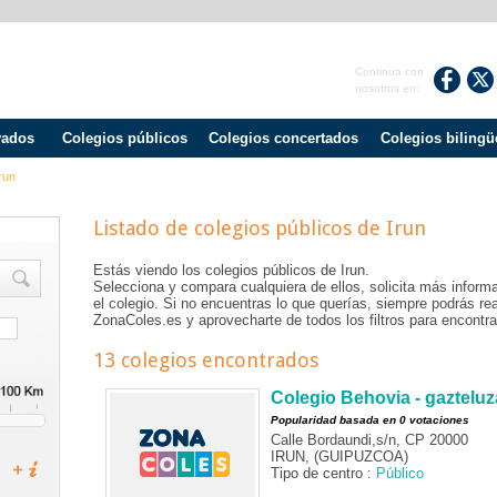
Continua con
nosotros en:
vados
Colegios públicos
Colegios concertados
Colegios bilingü
run
Listado de colegios públicos de
Irun
Estás viendo los colegios públicos de
Irun
.
Selecciona y compara cualquiera de ellos, solicita más informa
el colegio. Si no encuentras lo que querías, siempre podrás r
ZonaColes.es y aprovecharte de todos los filtros para encontrar
13 colegios encontrados
Colegio Behovia - gazteluz
Popularidad basada en 0 votaciones
Calle Bordaundi,s/n, CP 20000
IRUN, (GUIPUZCOA)
Tipo de centro :
Público