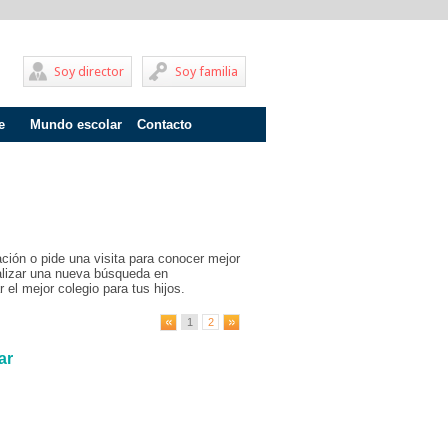
Soy director
Soy familia
e
Mundo escolar
Contacto
Problemas de aprendizaje
Adolescentes
Internados
ción o pide una visita para conocer mejor
Fracaso escolar
ealizar una nueva búsqueda en
 el mejor colegio para tus hijos.
Acoso escolar
1
2
Profesores
ar
Familia
Infantil
Primaria