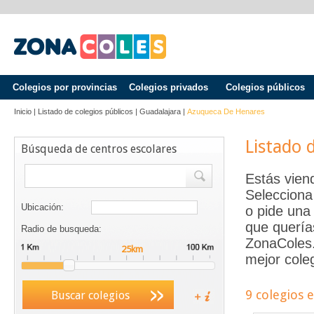
Colegios por provincias
Colegios privados
Colegios públicos
Inicio
|
Listado de colegios públicos
|
Guadalajara
|
Azuqueca De Henares
Listado 
Búsqueda de centros escolares
Estás vien
Selecciona
Ubicación:
o pide una 
que quería
Radio de busqueda:
ZonaColes.e
mejor coleg
9 colegios 
Buscar colegios