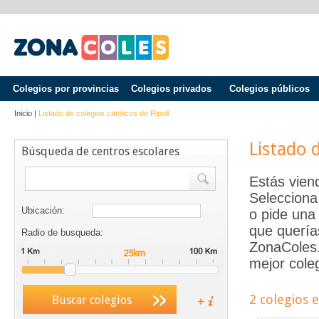
Colegios por provincias
Colegios privados
Colegios públicos
Inicio
|
Listado de colegios católicos de
Ripoll
Listado 
Búsqueda de centros escolares
Estás vien
Selecciona
Ubicación:
o pide una 
que quería
Radio de busqueda:
ZonaColes.e
mejor coleg
2 colegios 
Buscar colegios