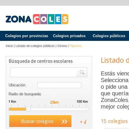
Colegios por provincias
Colegios privados
Colegios públicos
Inicio
|
Listado de colegios públicos
|
Girona
|
Figueres
Listado 
Búsqueda de centros escolares
Estás vien
Selecciona
Ubicación:
o pide una 
que quería
Radio de busqueda:
ZonaColes.e
mejor coleg
15 colegios
Buscar colegios