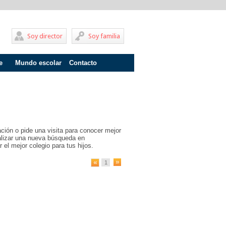
Soy director
Soy familia
e
Mundo escolar
Contacto
Problemas de aprendizaje
Adolescentes
Internados
ción o pide una visita para conocer mejor
Fracaso escolar
ealizar una nueva búsqueda en
 el mejor colegio para tus hijos.
Acoso escolar
1
Profesores
Familia
Infantil
Primaria