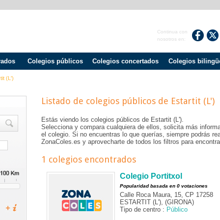
Continua con
nosotros en:
vados
Colegios públicos
Colegios concertados
Colegios bilingü
it (l')
Listado de colegios públicos de
Estartit (l')
Estás viendo los colegios públicos de
Estartit (l')
.
Selecciona y compara cualquiera de ellos, solicita más informa
el colegio. Si no encuentras lo que querías, siempre podrás r
ZonaColes.es y aprovecharte de todos los filtros para encontrar
1 colegios encontrados
Colegio Portitxol
Popularidad basada en 0 votaciones
Calle Roca Maura, 15, CP 17258
ESTARTIT (L'), (GIRONA)
Tipo de centro :
Público