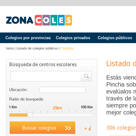
Colegios por provincias
Colegios privados
Colegios públicos
Inicio
|
Listado de colegios públicos
|
Córdoba
Listado 
Búsqueda de centros escolares
Estás vien
Pincha sob
Ubicación:
evalúalos 
través de 
Radio de busqueda:
siempre po
mejor coleg
306 colegio
Buscar colegios