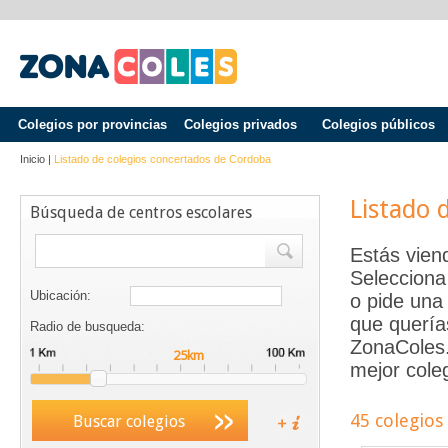
Colegios por provincias
Colegios privados
Colegios públicos
Inicio
|
Listado de colegios concertados de
Cordoba
Listado 
Búsqueda de centros escolares
Estás vien
Selecciona
Ubicación:
o pide una 
que quería
Radio de busqueda:
ZonaColes.e
mejor coleg
45 colegios
Buscar colegios