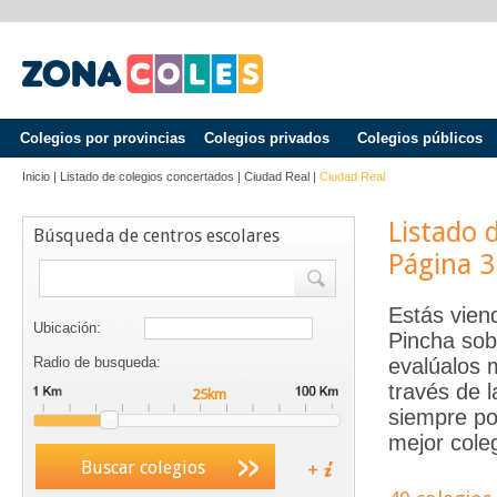
Colegios por provincias
Colegios privados
Colegios públicos
Inicio
|
Listado de colegios concertados
|
Ciudad Real
|
Ciudad Real
Listado 
Búsqueda de centros escolares
Página 3
Estás vien
Ubicación:
Pincha sob
Radio de busqueda:
evalúalos 
través de 
siempre po
mejor coleg
Buscar colegios