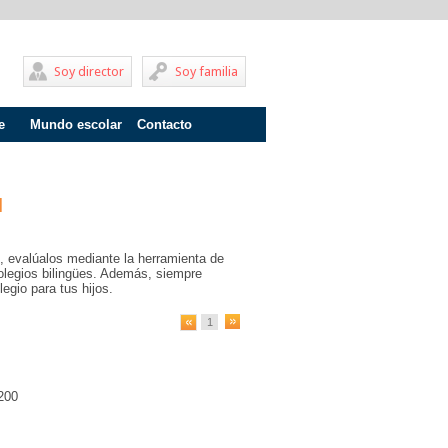
Soy director
Soy familia
e
Mundo escolar
Contacto
Problemas de aprendizaje
Adolescentes
l
Internados
, evalúalos mediante la herramienta de
Fracaso escolar
olegios bilingües. Además, siempre
egio para tus hijos.
Acoso escolar
1
Profesores
Familia
200
Infantil
Primaria