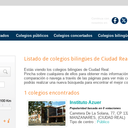
Continua con
nosotros en:
vados
Colegios públicos
Colegios concertados
Colegios bilingü
Listado de colegios bilingües de
Ciudad Rea
Estás viendo los colegios bilingües de
Ciudad Real
.
Pincha sobre cualquiera de ellos para obtener más información
comparación o navega a través de las páginas para ver más c
podrás realizar una nueva búsqueda para encontrar el mejor col
1 colegios encontrados
Instituto Azuer
Popularidad basada en 0 votaciones
Carretera De La Solana, 77, CP 13
MANZANARES, (CIUDAD REAL)
Tipo de centro :
Público