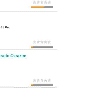
Secundaria
Eleccion de universidad
 39004
grado Corazon