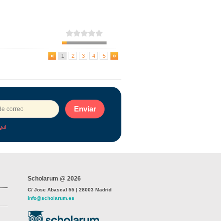
1
2
3
4
5
Enviar
gal
Scholarum @ 2026
C/ Jose Abascal 55 | 28003 Madrid
info@scholarum.es