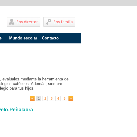
Soy director
Soy familia
e
Mundo escolar
Contacto
Problemas de aprendizaje
Adolescentes
Internados
, evalúalos mediante la herramienta de
Fracaso escolar
olegios católicos. Además, siempre
egio para tus hijos.
Acoso escolar
1
2
3
4
5
Profesores
velo-Peñalabra
Familia
Infantil
Primaria