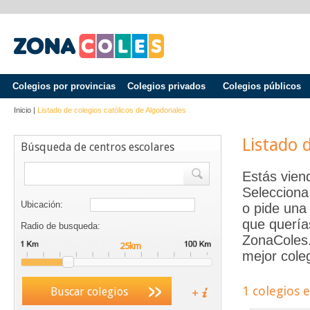
Colegios por provincias
Colegios privados
Colegios públicos
Inicio
|
Listado de colegios católicos de
Algodonales
Listado 
Búsqueda de centros escolares
Estás vien
Selecciona
Ubicación:
o pide una 
que quería
Radio de busqueda:
ZonaColes.e
mejor coleg
1 colegios 
Buscar colegios