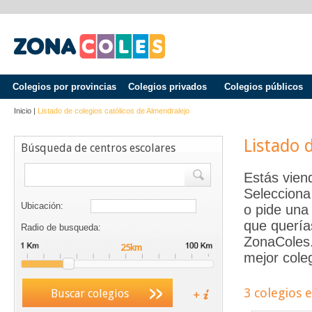
Colegios por provincias
Colegios privados
Colegios públicos
Inicio
|
Listado de colegios católicos de
Almendralejo
Listado 
Búsqueda de centros escolares
Estás vien
Selecciona
Ubicación:
o pide una 
que quería
Radio de busqueda:
ZonaColes.e
mejor coleg
3 colegios 
Buscar colegios