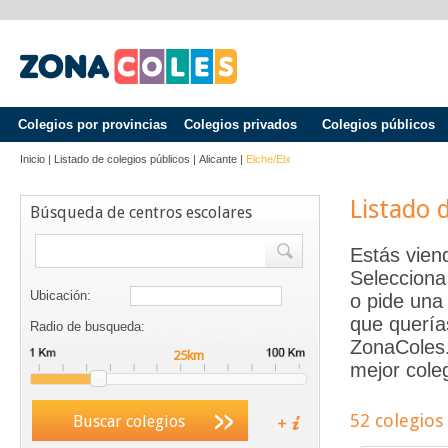
Colegios por provincias
Colegios privados
Colegios públicos
Inicio
|
Listado de colegios públicos
|
Alicante
|
Elche/elx
Listado 
Búsqueda de centros escolares
Estás vien
Selecciona
Ubicación:
o pide una 
que quería
Radio de busqueda:
ZonaColes.e
mejor coleg
52 colegios
Buscar colegios