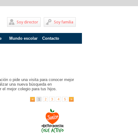
Soy director
Soy familia
e
Mundo escolar
Contacto
Problemas de aprendizaje
Adolescentes
Internados
ción o pide una visita para conocer mejor
Fracaso escolar
ealizar una nueva búsqueda en
 el mejor colegio para tus hijos.
Acoso escolar
1
2
3
4
5
Profesores
Familia
Infantil
Primaria