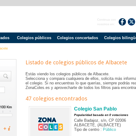
Continua con
nosotros en:
vados
Colegios públicos
Colegios concertados
Colegios bilingü
acete
Listado de colegios públicos de
Albacete
Estás viendo los colegios públicos de
Albacete
.
Selecciona y compara cualquiera de ellos, solicita más informa
el colegio. Si no encuentras lo que querías, siempre podrás r
ZonaColes.es y aprovecharte de todos los filtros para encontrar
47 colegios encontrados
Colegio San Pablo
Popularidad basada en 0 votaciones
Calle Badajoz, s/n, CP 02006
ALBACETE, (ALBACETE)
Tipo de centro :
Público