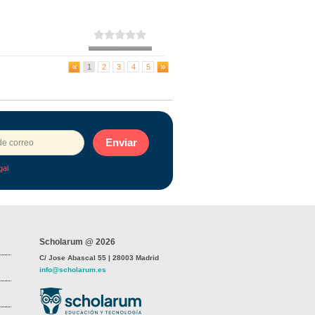
1
2
3
4
5
Enviar
gal
Scholarum @ 2026
C/ Jose Abascal 55 | 28003 Madrid
info@scholarum.es