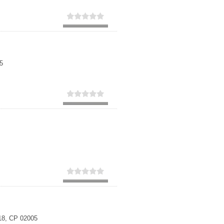
5
 18, CP 02005