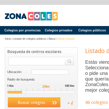
Colegios por provincias
Colegios privados
Colegios públicos
Inicio
|
Listado de colegios públicos
|
Álava
|
Vitoria-Gasteiz
Listado 
Búsqueda de centros escolares
Estás vien
Selecciona
Ubicación:
o pide una 
que quería
Radio de busqueda:
ZonaColes.e
mejor coleg
46 colegios
Buscar colegios