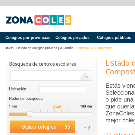
Colegios por provincias
Colegios privados
Colegios públicos
Inicio
|
Listado de colegios públicos
|
A Coruña
|
Santiago De Compostela
Listado 
Búsqueda de centros escolares
Compost
Estás vien
Ubicación:
Selecciona
Radio de busqueda:
o pide una 
que quería
ZonaColes.e
mejor coleg
Buscar colegios