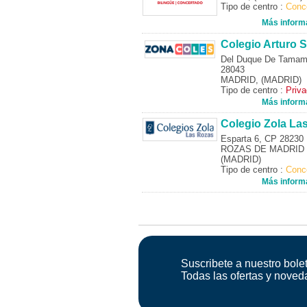
Tipo de centro :
Conc
Más inform
Colegio Arturo S
Del Duque De Tamam
28043
MADRID, (MADRID)
Tipo de centro :
Priv
Más inform
Colegio Zola La
Esparta 6, CP 28230
ROZAS DE MADRID (
(MADRID)
Tipo de centro :
Conc
Más inform
Suscribete a nuestro bolet
Todas las ofertas y noved