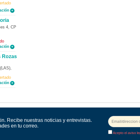
ertado
ación
oria
es 4, CP
ado
ación
s Rozas
LAS),
ertado
ación
in. Recibe nuestras noticias y entrevistas.
ades en tu correo.
Acepto el aviso le