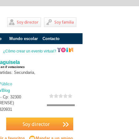
Soy director
Soy familia
e
Mundo escolar
Contacto
Problemas de aprendizaje
¿Cómo crear un evento virtual?
Adolescentes
taguisela
 en 0 votaciones
Internados
rtidas: Secundaria,
Fracaso escolar
Público
b/Blog
Acoso escolar
 - Cp: 32300
RENSE)
Profesores
320931
Familia
Soy director
Infantil
Primaria
r a favoritos
Mandar a un amigo