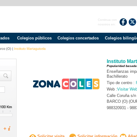
Continua con
nosotros en:
vados
Colegios públicos
Colegios concertados
Colegios bilingü
rco (o)
|
Instituto Martaguisela
Instituto Mar
Popularidad basada
Enseñanzas impa
Bachillerato
Tipo de centro :
Web :
Visitar We
Calle Coruña s/n
BARCO (O) (OU
988320931 - 988
Solicitar visita
Solicitar información
Añadi