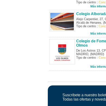
Tipo de centro :
Conc
Más inform
Colegio Alborad
Alejo Carpentier, 27,
Alcalá de Henares, 
Tipo de centro :
Conc
Más inform
Colegio de Fom
Olmos
De Los Astros 13, C
MADRID, (MADRID)
Tipo de centro :
Conc
Más inform
Suscribete a nuestro bolet
Todas las ofertas y noved