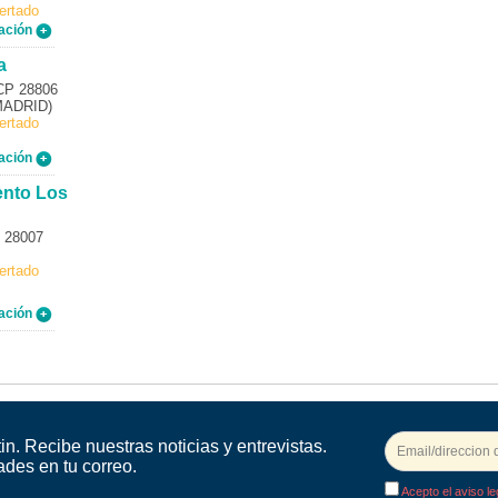
ertado
ación
a
 CP 28806
(MADRID)
ertado
ación
ento Los
P 28007
ertado
ación
in. Recibe nuestras noticias y entrevistas.
ades en tu correo.
Acepto el aviso le