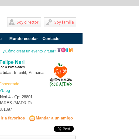
Soy director
Soy familia
e
Mundo escolar
Contacto
Problemas de aprendizaje
¿Cómo crear un evento virtual?
Adolescentes
Felipe Neri
 en 0 votaciones
Internados
idas: Infantil, Primaria,
Fracaso escolar
Concertado
b/Blog
Acoso escolar
 Neri 4 - Cp: 28801
NARES (MADRID)
Profesores
881397
Familia
r a favoritos
Mandar a un amigo
Infantil
Primaria