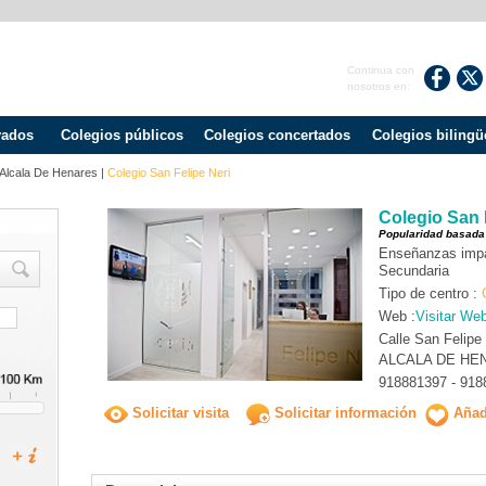
Continua con
nosotros en:
vados
Colegios públicos
Colegios concertados
Colegios bilingü
Alcala De Henares
|
Colegio San Felipe Neri
Colegio San 
Popularidad basada
Enseñanzas impart
Secundaria
Tipo de centro :
Web :
Visitar We
Calle San Felipe
ALCALA DE HE
918881397 - 918
Solicitar visita
Solicitar información
Añadi