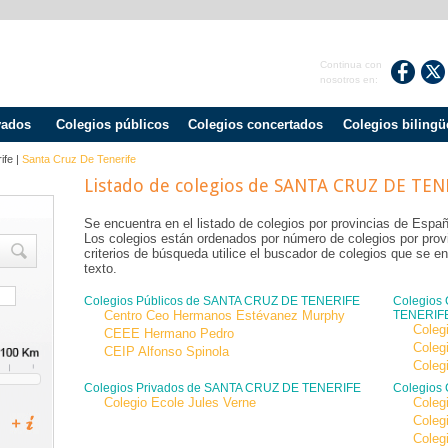
Continua con
nosotros en:
vados
Colegios públicos
Colegios concertados
Colegios bilingü
ife
|
Santa Cruz De Tenerife
Listado de colegios de SANTA CRUZ DE TEN
Se encuentra en el listado de colegios por provincias de Espa
Los colegios están ordenados por número de colegios por provin
criterios de búsqueda utilice el buscador de colegios que se en
texto.
Colegios Públicos de SANTA CRUZ DE TENERIFE
Colegios
Centro Ceo Hermanos Estévanez Murphy
TENERIF
Coleg
CEEE Hermano Pedro
Coleg
CEIP Alfonso Spinola
Coleg
Colegios Privados de SANTA CRUZ DE TENERIFE
Colegios
Colegio Ecole Jules Verne
Coleg
Coleg
Coleg