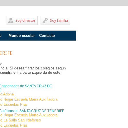
Soy director
Soy familia
e
Mundo escolar
Contacto
Problemas de aprendizaje
ERIFE
Adolescentes
ña.
Internados
cia. Si desea filtrar los colegios según
cuentra en la parte izquierda de este
Fracaso escolar
Acoso escolar
 Concertados de SANTA CRUZ DE
E
io Adonai
Profesores
io Hogar Escuela María Auxiliadora
io Escuelas Pías
Familia
 Católicos de SANTA CRUZ DE TENERIFE
io Hogar Escuela María Auxiliadora
Infantil
io La Salle San Ildefonso
io Escuelas Pías
Primaria