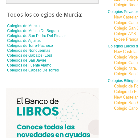
Colegio Rica
Colegios Privado
Todos los colegios de
Murcia
:
New Castelar
Colegio Carl
Colegios de
Murcia
Colegio San 
Colegios de
Molina De Segura
Colegio AYS
Colegios de
San Pedro Del Pinatar
Lycée França
Colegios de
Aguilas
Colegios de
Torre-Pacheco
Colegios Laicos 
Colegios de
Nonduermas
New Castelar
Colegios de
Gabatos (los)
Colegio Virg
Colegios de
San Javier
Colegio Carl
Colegios de
Fuente Alamo
Colegio Ntra.
Colegios de
Cabezo De Torres
Colegio San 
Colegios Bilingü
Colegio de 
Colegio de 
New Castelar
Colegio San 
Colegio Carl