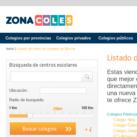
Colegios por provincias
Colegios privados
Colegios públicos
Inicio
|
Listado de todos los colegios de
Murcia
Listado 
Búsqueda de centros escolares
Estas vien
que mejor 
directamen
Ubicación:
una nueva 
te ofrece Z
Radio de busqueda:
Colegios Público
Colegio Ntra.
Colegio Gabri
Buscar colegios
Colegio Joaqu
IES Alfonso