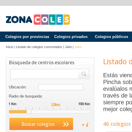
Colegios por provincias
Colegios privados
Colegios públicos
Inicio
|
Listado de colegios concertados
|
Jaén
|
Jaén
Listado 
Búsqueda de centros escolares
Estás vien
Pincha sob
Ubicación:
evalúalos 
través de 
Radio de busqueda:
siempre po
mejor coleg
46 colegios
Buscar colegios