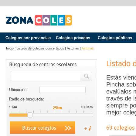
Colegios por provincias
Colegios privados
Colegios públicos
Inicio
|
Listado de colegios concertados
|
Asturias
|
Asturias
Listado 
Búsqueda de centros escolares
Estás vien
Pincha sob
Ubicación:
evalúalos 
través de 
Radio de busqueda:
siempre po
mejor coleg
69 colegios
Buscar colegios